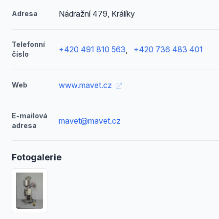
Nádražní 479, Králíky
Adresa
Telefonní
+420 491 810 563
,
+420 736 483 401
číslo
www.mavet.cz
Web
E-mailová
mavet@mavet.cz
adresa
Fotogalerie