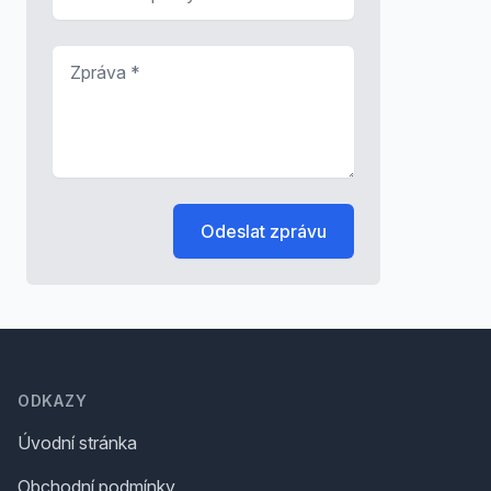
Zpráva
*
Odeslat zprávu
Footer
ODKAZY
Úvodní stránka
Obchodní podmínky