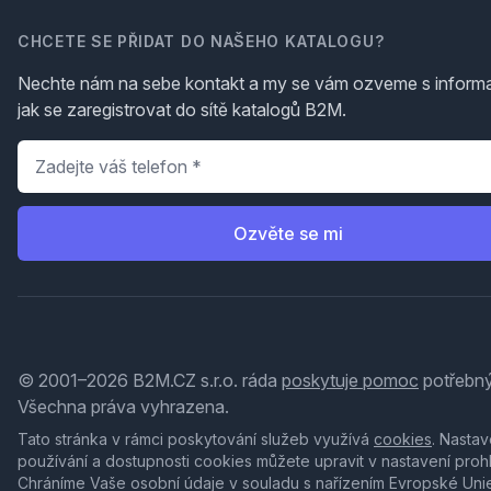
CHCETE SE PŘIDAT DO NAŠEHO KATALOGU?
Nechte nám na sebe kontakt a my se vám ozveme s inform
jak se zaregistrovat do sítě katalogů B2M.
Telefon
*
Ozvěte se mi
© 2001–2026 B2M.CZ s.r.o. ráda
poskytuje pomoc
potřebný
Všechna práva vyhrazena.
Tato stránka v rámci poskytování služeb využívá
cookies
. Nastav
používání a dostupnosti cookies můžete upravit v nastavení proh
Chráníme Vaše osobní údaje v souladu s nařízením Evropské Uni