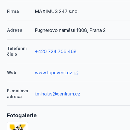
MAXIMUS 247 s.r.o.
Firma
Fügnerovo náměstí 1808, Praha 2
Adresa
Telefonní
+420 724 706 468
číslo
www.topevent.cz
Web
E-mailová
i.mihalus@centrum.cz
adresa
Fotogalerie