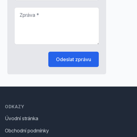
Zpráva
*
Odeslat zprávu
Footer
ODKAZY
Úvodní stránka
Obchodní podmínky