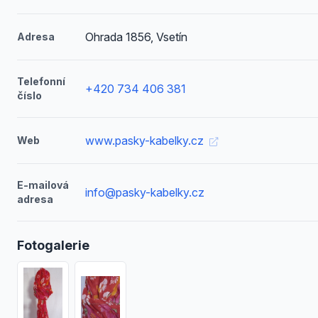
Ohrada 1856, Vsetín
Adresa
Telefonní
+420 734 406 381
číslo
www.pasky-kabelky.cz
Web
E-mailová
info@pasky-kabelky.cz
adresa
Fotogalerie