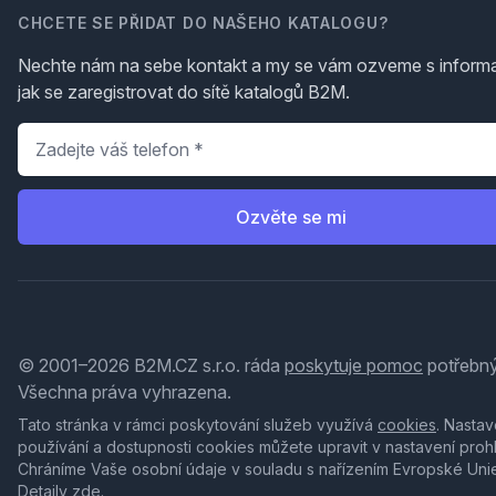
CHCETE SE PŘIDAT DO NAŠEHO KATALOGU?
Nechte nám na sebe kontakt a my se vám ozveme s inform
jak se zaregistrovat do sítě katalogů B2M.
Telefon
*
Ozvěte se mi
© 2001–2026 B2M.CZ s.r.o. ráda
poskytuje pomoc
potřebný
Všechna práva vyhrazena.
Tato stránka v rámci poskytování služeb využívá
cookies
. Nastav
používání a dostupnosti cookies můžete upravit v nastavení proh
Chráníme Vaše osobní údaje v souladu s nařízením Evropské Uni
Detaily
zde
.