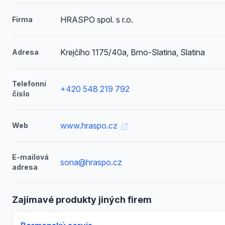
HRASPO spol. s r.o.
Firma
Krejčího 1175/40a, Brno-Slatina, Slatina
Adresa
Telefonní
+420 548 219 792
číslo
www.hraspo.cz
Web
E-mailová
sona@hraspo.cz
adresa
Zajímavé produkty jiných firem