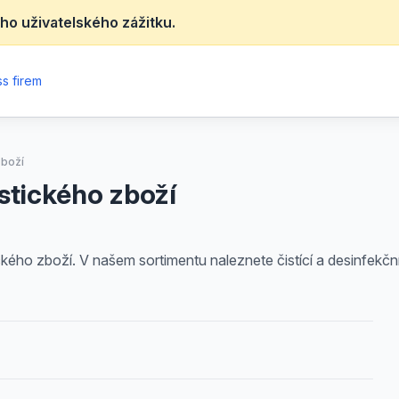
ho uživatelského zážitku.
s firem
zboží
stického zboží
ého zboží. V našem sortimentu naleznete čistící a desinfekční 