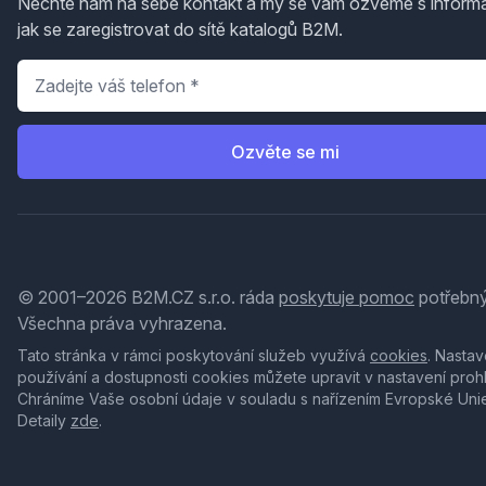
Nechte nám na sebe kontakt a my se vám ozveme s inform
jak se zaregistrovat do sítě katalogů B2M.
Telefon
*
Ozvěte se mi
© 2001–2026 B2M.CZ s.r.o. ráda
poskytuje pomoc
potřebný
Všechna práva vyhrazena.
Tato stránka v rámci poskytování služeb využívá
cookies
. Nastav
používání a dostupnosti cookies můžete upravit v nastavení proh
Chráníme Vaše osobní údaje v souladu s nařízením Evropské Uni
Detaily
zde
.