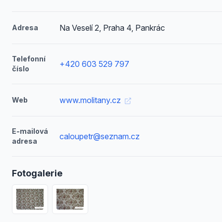
Na Veselí 2, Praha 4, Pankrác
Adresa
Telefonní
+420 603 529 797
číslo
www.molitany.cz
Web
E-mailová
caloupetr@seznam.cz
adresa
Fotogalerie