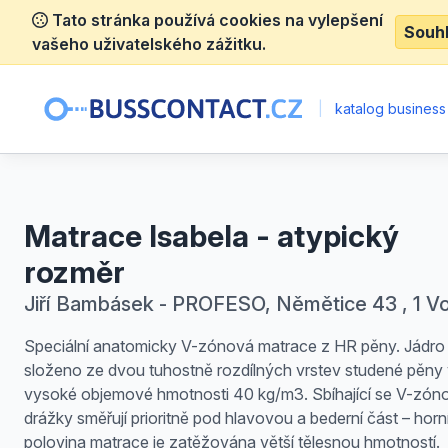
Tato stránka používá cookies na vylepšení
Souh
vašeho uživatelského zážitku.
|
katalog business
Matrace Isabela - atypický
rozměr
Jiří Bambásek - PROFESO, Němětice 43 , 1 V
Speciální anatomicky V-zónová matrace z HR pěny. Jádro 
složeno ze dvou tuhostně rozdílných vrstev studené pěny
vysoké objemové hmotnosti 40 kg/m3. Sbíhající se V-zón
drážky směřují prioritně pod hlavovou a bederní část – horn
polovina matrace je zatěžována větší tělesnou hmotností.