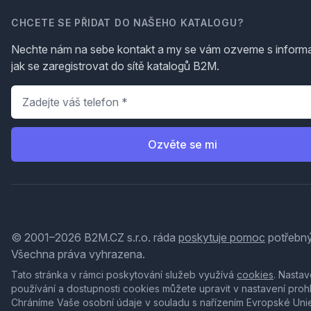
CHCETE SE PŘIDAT DO NAŠEHO KATALOGU?
Nechte nám na sebe kontakt a my se vám ozveme s inform
jak se zaregistrovat do sítě katalogů B2M.
Telefon
*
Ozvěte se mi
© 2001–2026 B2M.CZ s.r.o. ráda
poskytuje pomoc
potřebný
Všechna práva vyhrazena.
Tato stránka v rámci poskytování služeb využívá
cookies
. Nastav
používání a dostupnosti cookies můžete upravit v nastavení proh
Chráníme Vaše osobní údaje v souladu s nařízením Evropské Uni