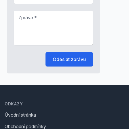
Zpráva
*
Odeslat zprávu
Footer
ODKAZY
Úvodní stránka
Obchodní podmínky