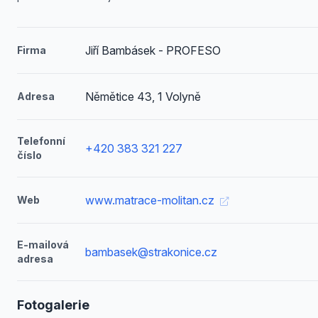
Jiří Bambásek - PROFESO
Firma
Němětice 43, 1 Volyně
Adresa
Telefonní
+420 383 321 227
číslo
www.matrace-molitan.cz
Web
E-mailová
bambasek@strakonice.cz
adresa
Fotogalerie