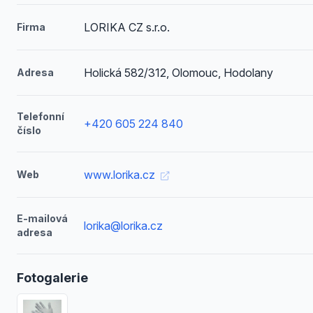
LORIKA CZ s.r.o.
Firma
Holická 582/312, Olomouc, Hodolany
Adresa
Telefonní
+420 605 224 840
číslo
www.lorika.cz
Web
E-mailová
lorika@lorika.cz
adresa
Fotogalerie