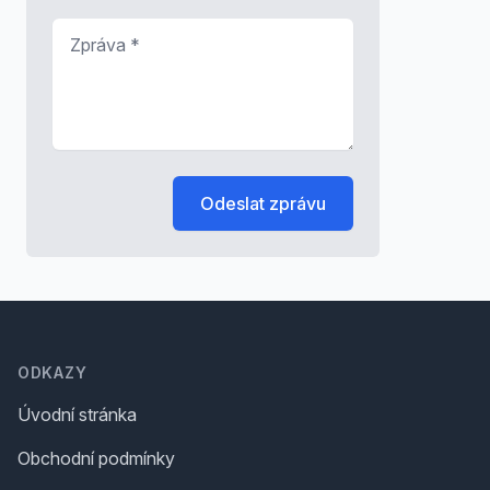
Zpráva
*
Odeslat zprávu
Footer
ODKAZY
Úvodní stránka
Obchodní podmínky