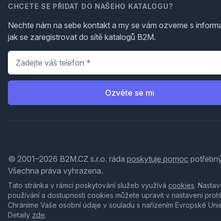
CHCETE SE PŘIDAT DO NAŠEHO KATALOGU?
Nechte nám na sebe kontakt a my se vám ozveme s inform
jak se zaregistrovat do sítě katalogů B2M.
Telefon
*
Ozvěte se mi
© 2001–2026 B2M.CZ s.r.o. ráda
poskytuje pomoc
potřebný
Všechna práva vyhrazena.
Tato stránka v rámci poskytování služeb využívá
cookies
. Nastav
používání a dostupnosti cookies můžete upravit v nastavení proh
Chráníme Vaše osobní údaje v souladu s nařízením Evropské Uni
Detaily
zde
.