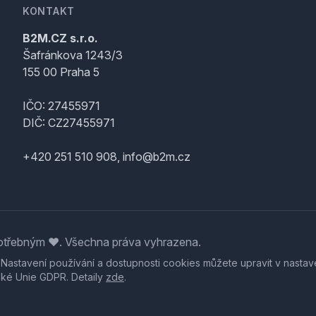
KONTAKT
B2M.CZ s.r.o.
Šafránkova 1243/3
155 00 Praha 5
IČO: 27455971
DIČ: CZ27455971
+420 251 510 908, info@b2m.cz
třebným ♥️. Všechna práva vyhrazena.
. Nastavení používání a dostupnosti cookies můžete upravit v nastav
ské Unie GDPR. Detaily
zde
.