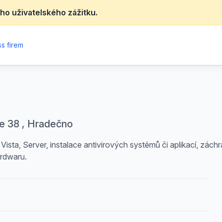
ho uživatelského zážitku.
s firem
ce 38 , Hradečno
sta, Server, instalace antivirových systémů či aplikací, záchr
ardwaru.