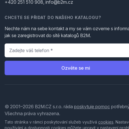
+420 251 510 908, info@b2m.cz
CHCETE SE PŘIDAT DO NAŠEHO KATALOGU?
Nechte nám na sebe kontakt a my se vám ozveme s inform
jak se zaregistrovat do sítě katalogů B2M.
Telefon
*
Ozvěte se mi
© 2001–2026 B2M.CZ s.r.o. ráda
poskytuje pomoc
potřebný
Všechna práva vyhrazena.
Tato stránka v rámci poskytování služeb využívá
cookies
. Nastav
používání a dostupnosti cookies můžete upravit v nastavení proh