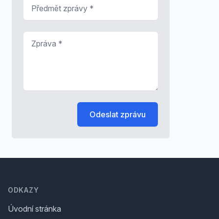
Předmět zprávy
*
Zpráva
*
Odeslat zprávu
Footer
ODKAZY
Úvodní stránka