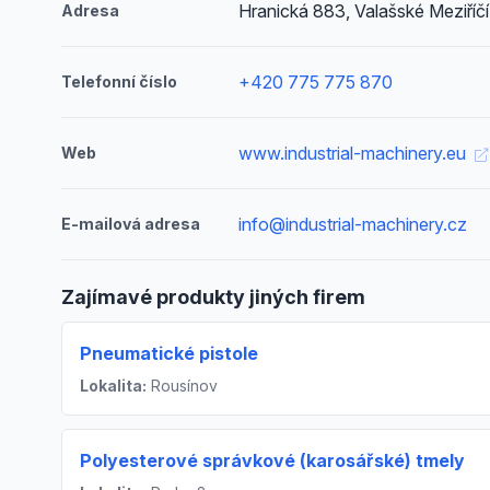
Hranická 883, Valašské Meziříčí
Adresa
+420 775 775 870
Telefonní číslo
www.industrial-machinery.eu
Web
info@industrial-machinery.cz
E-mailová adresa
Zajímavé produkty jiných firem
Pneumatické pistole
Lokalita:
Rousínov
Polyesterové správkové (karosářské) tmely