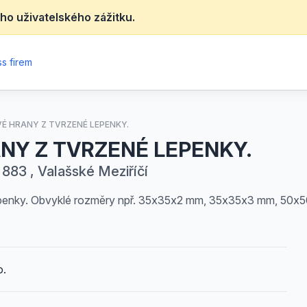
ho uživatelského zážitku.
s firem
É HRANY Z TVRZENÉ LEPENKY.
NY Z TVRZENÉ LEPENKY.
83 , Valašské Meziříčí
epenky. Obvyklé rozměry npř. 35x35x2 mm, 35x35x3 mm, 50x
o.