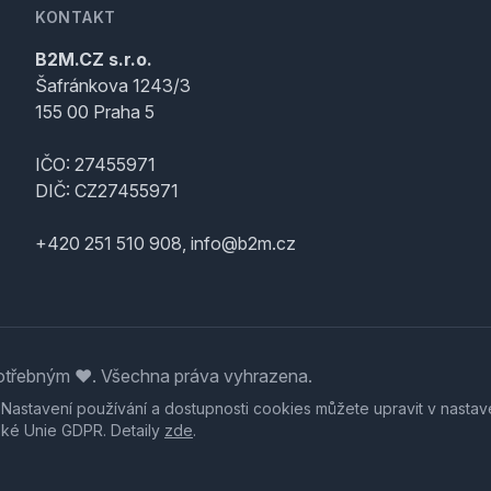
KONTAKT
B2M.CZ s.r.o.
Šafránkova 1243/3
155 00 Praha 5
IČO: 27455971
DIČ: CZ27455971
+420 251 510 908, info@b2m.cz
třebným ♥️. Všechna práva vyhrazena.
. Nastavení používání a dostupnosti cookies můžete upravit v nastav
ské Unie GDPR. Detaily
zde
.