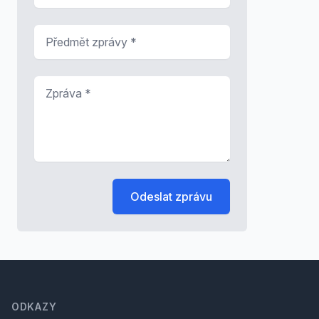
Předmět zprávy
*
Zpráva
*
Odeslat zprávu
Footer
ODKAZY