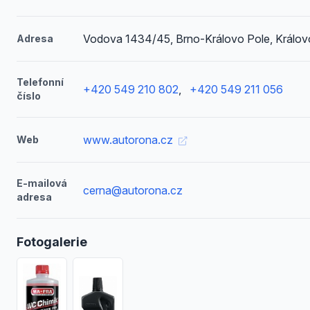
Vodova 1434/45, Brno-Královo Pole, Králov
Adresa
Telefonní
+420 549 210 802
,
+420 549 211 056
číslo
www.autorona.cz
Web
E-mailová
cerna@autorona.cz
adresa
Fotogalerie