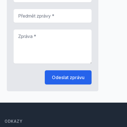
Předmět zprávy
*
Zpráva
*
Odeslat zprávu
Footer
ODKAZY