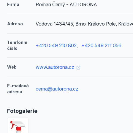
Roman Černý - AUTORONA
Firma
Vodova 1434/45, Brno-Královo Pole, Králov
Adresa
Telefonní
+420 549 210 802
,
+420 549 211 056
číslo
www.autorona.cz
Web
E-mailová
cerna@autorona.cz
adresa
Fotogalerie