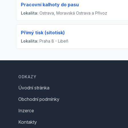
Pracovní kalhoty do pasu
Lokalita:
Ostrava, Moravská Ostrava a Přívoz
Přímý tisk (sítotisk)
Lokalita:
Praha 8 - Libeň
Footer
ODKAZY
Úvodní stránka
Obchodní podmínky
Inzerce
Kontakty