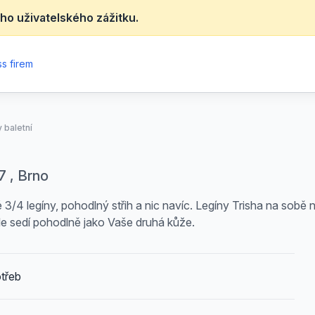
ho uživatelského zážitku.
s firem
 baletní
7 , Brno
ké 3/4 legíny, pohodlný střih a nic navíc. Legíny Trisha na so
ěle sedí pohodlně jako Vaše druhá kůže.
třeb