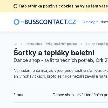
Tato stránka používá cookies na vylepšení vaše
|
katalog busines
Úvodní stránka
Dance shop - svět tanečních potřeb
Šortky a tepláky
Šortky a tepláky baletní
Dance shop - svět tanečních potřeb, Orlí 2
Ne nadarmo se říká, že v jednoduchosti je síla. Klasic
ani v nohavičkách, proto se nikde nezařezávají a na t
Dance shop - svět tanečních po
Firma