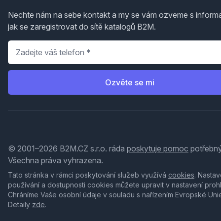
Nechte nám na sebe kontakt a my se vám ozveme s inform
jak se zaregistrovat do sítě katalogů B2M.
Telefon
*
Ozvěte se mi
© 2001–2026 B2M.CZ s.r.o. ráda
poskytuje pomoc
potřebný
Všechna práva vyhrazena.
Tato stránka v rámci poskytování služeb využívá
cookies
. Nastav
používání a dostupnosti cookies můžete upravit v nastavení proh
Chráníme Vaše osobní údaje v souladu s nařízením Evropské Uni
Detaily
zde
.