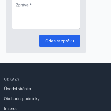
Zpráva
*
Odeslat zprávu
Footer
ODKAZY
Úvodní stránka
Obchodní podmínky
Inzerce