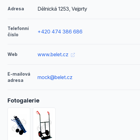
Dělnická 1253, Vejprty
Adresa
Telefonní
+420 474 386 686
číslo
www.belet.cz
Web
E-mailová
mock@belet.cz
adresa
Fotogalerie