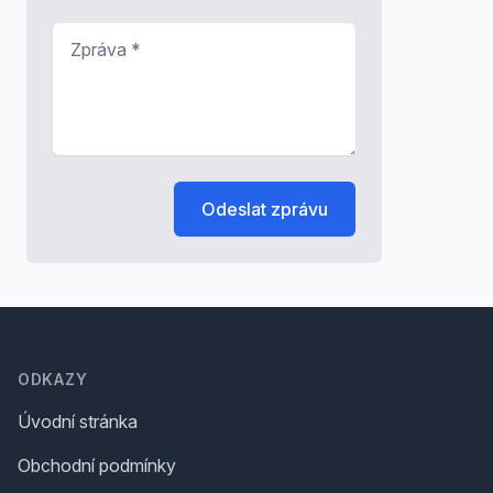
Zpráva
*
Odeslat zprávu
Footer
ODKAZY
Úvodní stránka
Obchodní podmínky