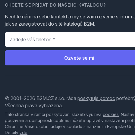
CHCETE SE PŘIDAT DO NAŠEHO KATALOGU?
Nechte nám na sebe kontakt a my se vám ozveme s inform
jak se zaregistrovat do sítě katalogů B2M.
Telefon
*
Ozvěte se mi
© 2001–2026 B2M.CZ s.r.o. ráda
poskytuje pomoc
potřebný
Všechna práva vyhrazena.
Tato stránka v rámci poskytování služeb využívá
cookies
. Nastav
používání a dostupnosti cookies můžete upravit v nastavení proh
Chráníme Vaše osobní údaje v souladu s nařízením Evropské Uni
Detaily
zde
.