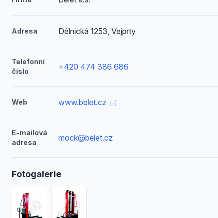
Dělnická 1253, Vejprty
Adresa
Telefonní
+420 474 386 686
číslo
www.belet.cz
Web
E-mailová
mock@belet.cz
adresa
Fotogalerie