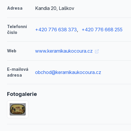
Kandia 20, Laškov
Adresa
Telefonní
+420 776 638 373
,
+420 776 668 255
číslo
www.keramikaukocoura.cz
Web
E-mailová
obchod@keramikaukocoura.cz
adresa
Fotogalerie