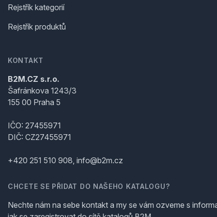
Rejstřík kategorií
Rejstřík produktů
KONTAKT
B2M.CZ s.r.o.
Šafránkova 1243/3
155 00 Praha 5
IČO: 27455971
DIČ: CZ27455971
+420 251 510 908, info@b2m.cz
CHCETE SE PŘIDAT DO NAŠEHO KATALOGU?
Nechte nám na sebe kontakt a my se vám ozveme s inform
jak se zaregistrovat do sítě katalogů B2M.