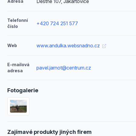
Deštné 107, Jakartovice
Adresa
Telefonní
+420 724 251 577
číslo
www.andulka.websnadno.cz
Web
E-mailová
pavel.jarnot@centrum.cz
adresa
Fotogalerie
Zajímavé produkty jiných firem