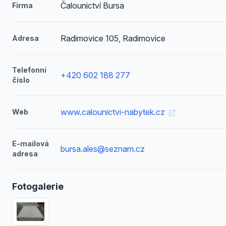
Čalounictví Bursa
Firma
Radimovice 105, Radimovice
Adresa
Telefonní
+420 602 188 277
číslo
www.calounictvi-nabytek.cz
Web
E-mailová
bursa.ales@seznam.cz
adresa
Fotogalerie