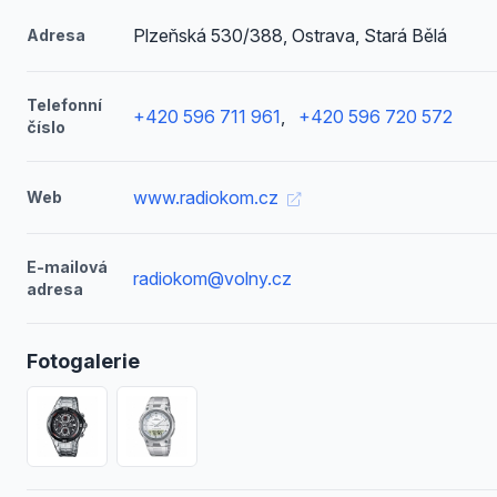
Plzeňská 530/388, Ostrava, Stará Bělá
Adresa
Telefonní
+420 596 711 961
,
+420 596 720 572
číslo
www.radiokom.cz
Web
E-mailová
radiokom@volny.cz
adresa
Fotogalerie