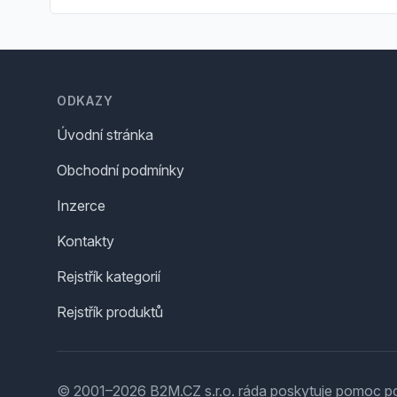
Footer
ODKAZY
Úvodní stránka
Obchodní podmínky
Inzerce
Kontakty
Rejstřík kategorií
Rejstřík produktů
© 2001–2026 B2M.CZ s.r.o. ráda
poskytuje pomoc
po