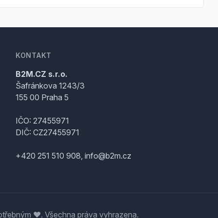
KONTAKT
B2M.CZ s.r.o.
Šafránkova 1243/3
155 00 Praha 5
IČO: 27455971
DIČ: CZ27455971
+420 251 510 908, info@b2m.cz
třebným ♥️. Všechna práva vyhrazena.