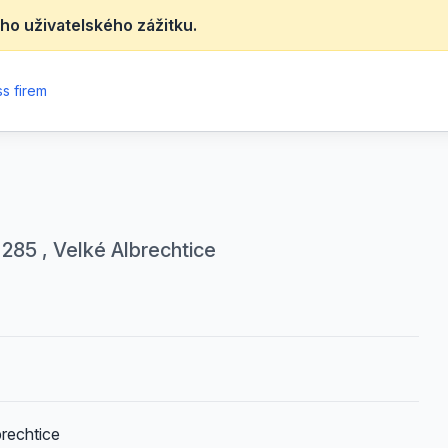
ho uživatelského zážitku.
s firem
 285 , Velké Albrechtice
brechtice