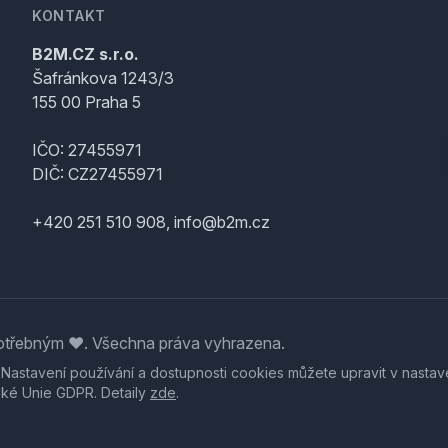
KONTAKT
B2M.CZ s.r.o.
Šafránkova 1243/3
155 00 Praha 5
IČO: 27455971
DIČ: CZ27455971
+420 251 510 908, info@b2m.cz
třebným ♥️. Všechna práva vyhrazena.
. Nastavení používání a dostupnosti cookies můžete upravit v nastav
ské Unie GDPR. Detaily
zde
.