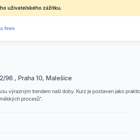
ho uživatelského zážitku.
s firem
2/96 , Praha 10, Malešice
 jsou výrazným trendem naší doby. Kurz je postaven jako prakt
„měkkých procesů“.