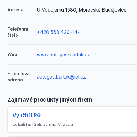
U Vodojemu 1580, Moravské Budějovice
Adresa
Telefonní
+420 568 420 444
číslo
www.autogas-bartak.cz
Web
E-mailová
autogas.bartak@iol.cz
adresa
Zajímavé produkty jiných firem
Využití LPG
Lokalita:
Kralupy nad Vltavou