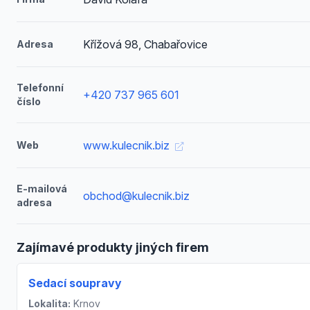
Křížová 98, Chabařovice
Adresa
Telefonní
+420 737 965 601
číslo
www.kulecnik.biz
Web
E-mailová
obchod@kulecnik.biz
adresa
Zajímavé produkty jiných firem
Sedací soupravy
Lokalita:
Krnov