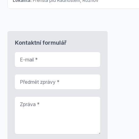
Lokalita:
Frenštá pid Radhoštěm, Rožnov
Kontaktní formulář
E-mail
*
Předmět zprávy
*
Zpráva
*