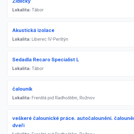
Židličky
Lokalita:
Tábor
Akustická izolace
Lokalita:
Liberec IV-Perštýn
Sedadla Recaro Specialist L
Lokalita:
Tábor
čalouník
Lokalita:
Frenštá pid Radhoštěm, Rožnov
veškeré čalounické práce. autočalounění. čalouně
dveři