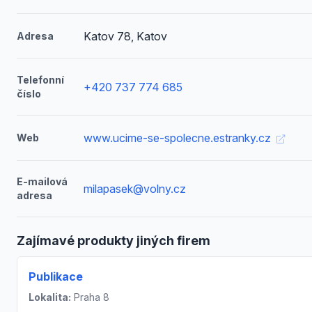
Katov 78, Katov
Adresa
Telefonní
+420 737 774 685
číslo
www.ucime-se-spolecne.estranky.cz
Web
E-mailová
milapasek@volny.cz
adresa
Zajímavé produkty jiných firem
Publikace
Lokalita:
Praha 8