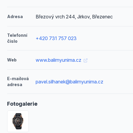
Březový vrch 244, Jirkov, Březenec
Adresa
Telefonní
+420 731 757 023
číslo
www.balirnyunima.cz
Web
E-mailová
pavel.silhanek@balirnyunima.cz
adresa
Fotogalerie