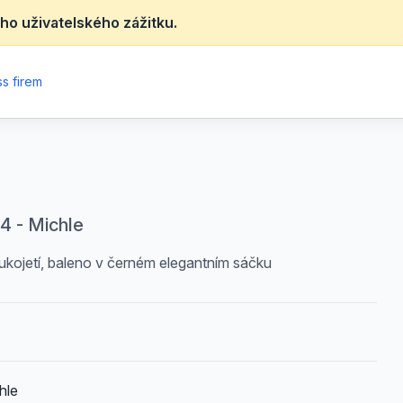
ho uživatelského zážitku.
s firem
 4 - Michle
rukojetí, baleno v černém elegantním sáčku
hle