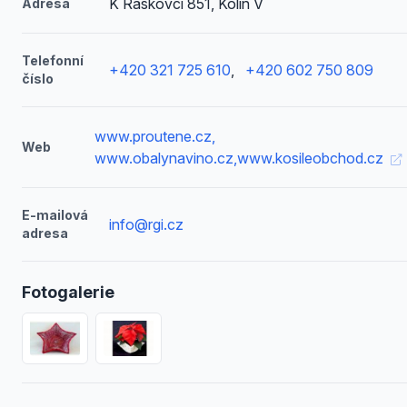
K Raškovci 851, Kolín V
Adresa
Telefonní
+420 321 725 610
,
+420 602 750 809
číslo
www.proutene.cz,
Web
www.obalynavino.cz,www.kosileobchod.cz
E-mailová
info@rgi.cz
adresa
Fotogalerie