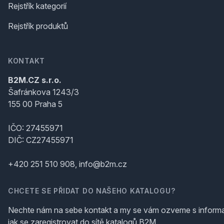
Rejstřík kategorií
Rejstřík produktů
KONTAKT
B2M.CZ s.r.o.
Šafránkova 1243/3
155 00 Praha 5
IČO: 27455971
DIČ: CZ27455971
+420 251 510 908, info@b2m.cz
CHCETE SE PŘIDAT DO NAŠEHO KATALOGU?
Nechte nám na sebe kontakt a my se vám ozveme s inform
jak se zaregistrovat do sítě katalogů B2M.