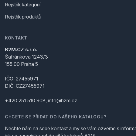
Rejstřík kategorií
Rejstřík produktů
KONTAKT
B2M.CZ s.r.o.
Šafránkova 1243/3
155 00 Praha 5
IČO: 27455971
DIČ: CZ27455971
+420 251 510 908, info@b2m.cz
CHCETE SE PŘIDAT DO NAŠEHO KATALOGU?
Nechte nám na sebe kontakt a my se vám ozveme s inform
jak se zaregistrovat do sítě katalogů B2M.