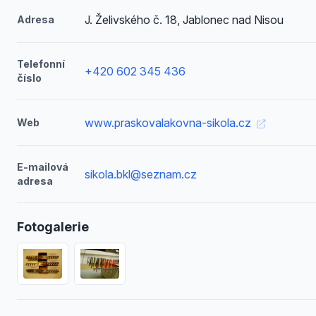
J. Želivského č. 18, Jablonec nad Nisou
Adresa
Telefonní
+420 602 345 436
číslo
www.praskovalakovna-sikola.cz
Web
E-mailová
sikola.bkl@seznam.cz
adresa
Fotogalerie