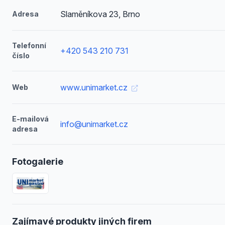
Slaměníkova 23, Brno
Adresa
Telefonní
+420 543 210 731
číslo
www.unimarket.cz
Web
E-mailová
info@unimarket.cz
adresa
Fotogalerie
Zajímavé produkty jiných firem