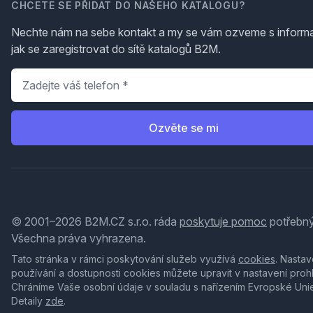
CHCETE SE PŘIDAT DO NAŠEHO KATALOGU?
Nechte nám na sebe kontakt a my se vám ozveme s inform
jak se zaregistrovat do sítě katalogů B2M.
Telefon
*
Ozvěte se mi
© 2001–2026 B2M.CZ s.r.o. ráda
poskytuje pomoc
potřebný
Všechna práva vyhrazena.
Tato stránka v rámci poskytování služeb využívá
cookies
. Nastav
používání a dostupnosti cookies můžete upravit v nastavení proh
Chráníme Vaše osobní údaje v souladu s nařízením Evropské Uni
Detaily
zde
.