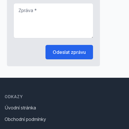
Zpráva
*
Odeslat zprávu
Footer
ODKAZY
Úvodní stránka
Obchodní podmínky