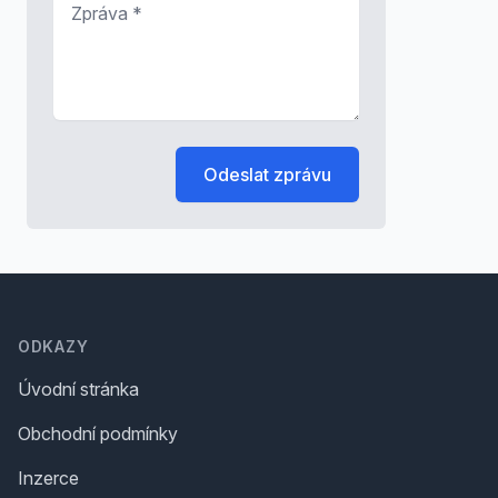
Odeslat zprávu
Footer
ODKAZY
Úvodní stránka
Obchodní podmínky
Inzerce