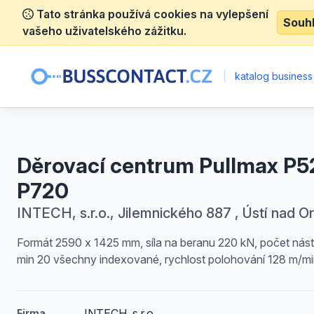
Tato stránka používá cookies na vylepšení
Souh
vašeho uživatelského zážitku.
|
katalog business
Děrovací centrum Pullmax P5
P720
INTECH, s.r.o., Jilemnického 887 , Ústí nad Orl
Formát 2590 x 1425 mm, síla na beranu 220 kN, počet nást
min 20 všechny indexované, rychlost polohování 128 m/mi
INTECH, s.r.o.
Firma