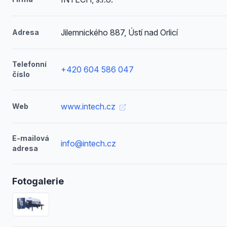
Jilemnického 887, Ústí nad Orlicí
Adresa
Telefonní
+420 604 586 047
číslo
www.intech.cz
Web
E-mailová
info@intech.cz
adresa
Fotogalerie