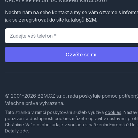
CHCETE SE PŘIDAT DO NAŠEHO KATALOGU?
Nechte nám na sebe kontakt a my se vám ozveme s inform
jak se zaregistrovat do sítě katalogů B2M.
Telefon
*
Ozvěte se mi
© 2001–2026 B2M.CZ s.r.o. ráda
poskytuje pomoc
potřebný
Všechna práva vyhrazena.
Tato stránka v rámci poskytování služeb využívá
cookies
. Nastav
používání a dostupnosti cookies můžete upravit v nastavení proh
Chráníme Vaše osobní údaje v souladu s nařízením Evropské Uni
Detaily
zde
.