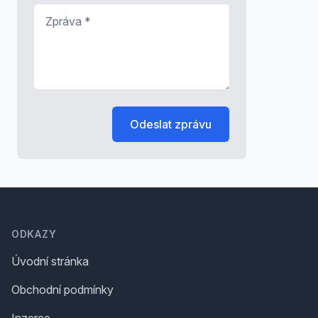
Zpráva
*
Odeslat zprávu
Footer
ODKAZY
Úvodní stránka
Obchodní podmínky
Inzerce