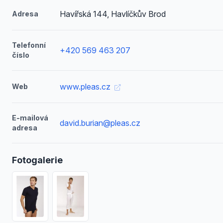
Havířská 144, Havlíčkův Brod
Adresa
Telefonní
+420 569 463 207
číslo
www.pleas.cz
Web
E-mailová
david.burian@pleas.cz
adresa
Fotogalerie