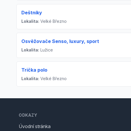
Deštníky
Lokalita:
Velké Březno
Osvěžovače Senso, luxury, sport
Lokalita:
Lužice
Trička polo
Lokalita:
Velké Březno
Footer
ODKAZY
Úvodní stránka