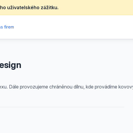
ho uživatelského zážitku.
s firem
esign
lexu. Dále provozujeme chráněnou dílnu, kde provádíme kovov