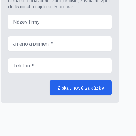
hledáme dodavatele. Zadejte číslo, zavoláme zpět
do 15 minut a najdeme ty pro vás.
Název firmy
Jméno a příjmení
*
Telefon
*
Získat nové zakázky