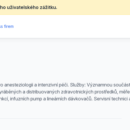
ho uživatelského zážitku.
s firem
 anesteziologii a intenzivní péči. Služby: Významnou součástí s
vyráběných a distribuovaných zdravotnických prostředků, měře
funkcí, infuzních pump a lineárních dávkovačů. Servisní technic