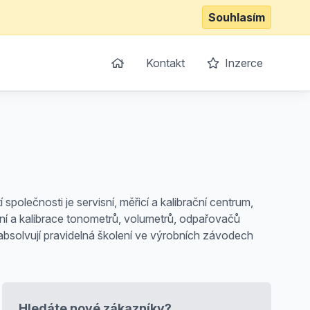
Souhlasím
Kontakt
Inzerce
polečnosti je servisní, měřicí a kalibrační centrum,
ní a kalibrace tonometrů, volumetrů, odpařovačů
i absolvují pravidelná školení ve výrobních závodech
Hledáte nové zákazníky?