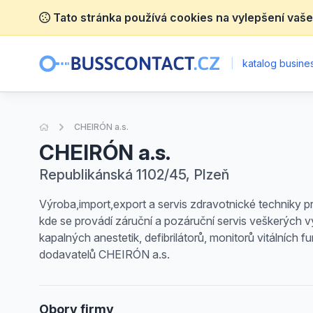
Tato stránka používá cookies na vylepšení vaše
|
katalog busines
Úvodní stránka
CHEIRÓN a.s.
CHEIRÓN a.s.
Republikánská 1102/45, Plzeň
Výroba,import,export a servis zdravotnické techniky pro
kde se provádí záruční a pozáruční servis veškerých 
kapalných anestetik, defibrilátorů, monitorů vitálních 
dodavatelů CHEIRÓN a.s.
Obory firmy