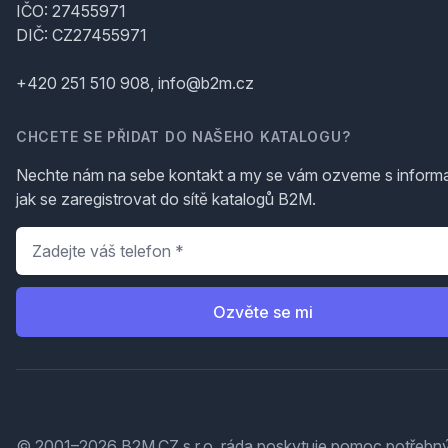
IČO: 27455971
DIČ: CZ27455971
+420 251 510 908, info@b2m.cz
CHCETE SE PŘIDAT DO NAŠEHO KATALOGU?
Nechte nám na sebe kontakt a my se vám ozveme s inform
jak se zaregistrovat do sítě katalogů B2M.
Telefon
*
Ozvěte se mi
© 2001–2026 B2M.CZ s.r.o. ráda
poskytuje pomoc
potřebný