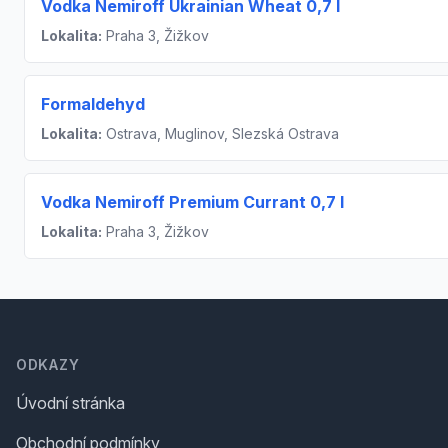
Vodka Nemiroff Ukrainian Wheat 0,7 l
Lokalita:
Praha 3, Žižkov
Formaldehyd
Lokalita:
Ostrava, Muglinov, Slezská Ostrava
Vodka Nemiroff Premium Currant 0,7 l
Lokalita:
Praha 3, Žižkov
Footer
ODKAZY
Úvodní stránka
Obchodní podmínky