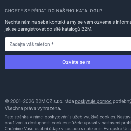
CHCETE SE PŘIDAT DO NAŠEHO KATALOGU?
Nechte nám na sebe kontakt a my se vám ozveme s inform
jak se zaregistrovat do sítě katalogů B2M.
Telefon
*
Ozvěte se mi
© 2001–2026 B2M.CZ s.r.o. ráda
poskytuje pomoc
potřebný
Všechna práva vyhrazena.
Tato stránka v rámci poskytování služeb využívá
cookies
. Nastav
používání a dostupnosti cookies můžete upravit v nastavení proh
Chráníme Vaše osobní údaje v souladu s nařízením Evropské Uni