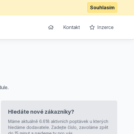
Souhlasím
Kontakt
Inzerce
dule.
Hledáte nové zákazníky?
Máme aktuálně 6.618 aktivních poptávek u kterých
hledáme dodavatele. Zadejte číslo, zavoláme zpět
do 15 minut a najdeme ty pro vás.