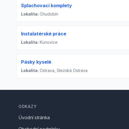
Splachovací komplety
Lokalita:
Chudobín
Instalatérské práce
Lokalita:
Kunovice
Pásky kyselé
Lokalita:
Ostrava, Slezská Ostrava
Footer
ODKAZY
Úvodní stránka