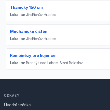
Tkaničky 150 cm
Lokalita:
Jindřichův Hradec
Mechanické čištění
Lokalita:
Jindřichův Hradec
Kombinézy pro kojence
Lokalita:
Brandýs nad Labem-Stará Boleslav
Footer
ODKAZY
Úvodní stránka