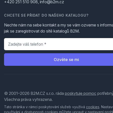
+420 251 510 908, info@b2m.cz
CHCETE SE PŘIDAT DO NAŠEHO KATALOGU?
Nechte nám na sebe kontakt a my se vám ozveme s inform
jak se zaregistrovat do sítě katalogů B2M.
Telefon
*
Ozvěte se mi
© 2001–2026 B2M.CZ s.r.o. ráda
poskytuje pomoc
potřebný
Všechna práva vyhrazena.
Tato stránka v rámci poskytování služeb využívá
cookies
. Nastav
používání a dostupnosti cookies můžete upravit v nastavení proh