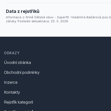
Data z rejstříků
Informace o firmě Dětská obuv - Superfit -Vladimíra Baňárová jsou 
záruky. Poslední aktualizace: 25. 5. 2026
Footer
ODKAZY
Úvodní stránka
Obchodní podmínky
Inzerce
Kontakty
Rejstřík kategorií