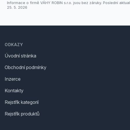
Informace o firmě VÁHY ROBIN s.r.o. jsou bez záruky. Poslední aktual
25. 5. 2026
Footer
ODKAZY
Úvodní stránka
Obchodní podmínky
Inzerce
Kontakty
Rejstřík kategorií
Rejstřík produktů