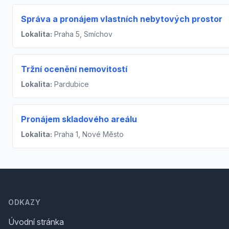
Správa a pronájem vlastních nebytových prostor
Lokalita:
Praha 5, Smíchov
Tržní ocenění nemovitostí
Lokalita:
Pardubice
Pronájem skladového areálu
Lokalita:
Praha 1, Nové Město
Footer
ODKAZY
Úvodní stránka