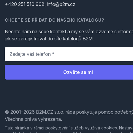
+420 251 510 908, info@b2m.cz
CHCETE SE PŘIDAT DO NAŠEHO KATALOGU?
Nechte nám na sebe kontakt a my se vám ozveme s inform
jak se zaregistrovat do sítě katalogů B2M.
Telefon
*
Ozvěte se mi
© 2001–2026 B2M.CZ s.r.o. ráda
poskytuje pomoc
potřebný
Všechna práva vyhrazena.
Tato stránka v rámci poskytování služeb využívá
cookies
. Nastav