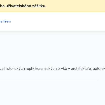
ho uživatelského zážitku.
s firem
 historických replik keramických prvků v architektuře, autors