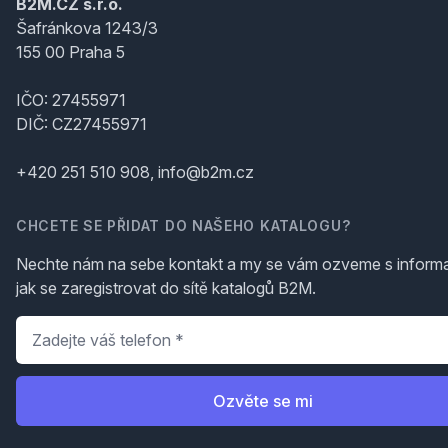
B2M.CZ s.r.o.
Šafránkova 1243/3
155 00 Praha 5
IČO: 27455971
DIČ: CZ27455971
+420 251 510 908, info@b2m.cz
CHCETE SE PŘIDAT DO NAŠEHO KATALOGU?
Nechte nám na sebe kontakt a my se vám ozveme s inform
jak se zaregistrovat do sítě katalogů B2M.
Telefon
*
Ozvěte se mi