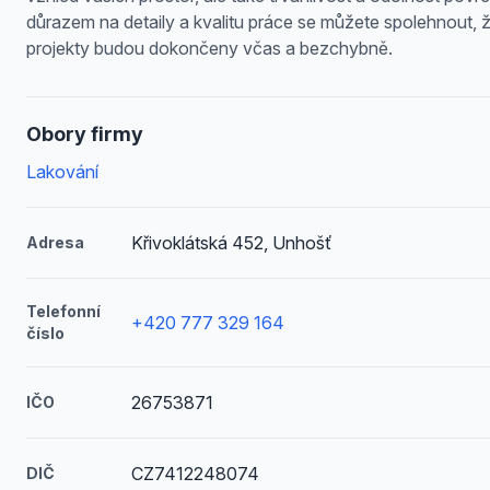
důrazem na detaily a kvalitu práce se můžete spolehnout, 
projekty budou dokončeny včas a bezchybně.
Obory firmy
Lakování
Křivoklátská 452, Unhošť
Adresa
Telefonní
+420 777 329 164
číslo
26753871
IČO
CZ7412248074
DIČ