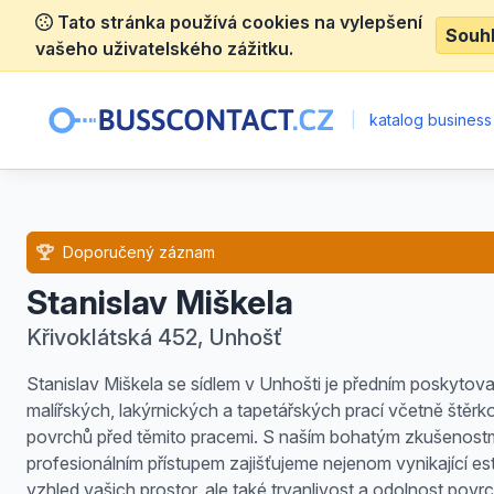
Tato stránka používá cookies na vylepšení
Souh
vašeho uživatelského zážitku.
|
katalog business
Doporučený záznam
Stanislav Miškela
Křivoklátská 452, Unhošť
Stanislav Miškela se sídlem v Unhošti je předním poskytov
malířských, lakýrnických a tapetářských prací včetně štěrk
povrchů před těmito pracemi. S naším bohatým zkušenostm
profesionálním přístupem zajišťujeme nejenom vynikající es
vzhled vašich prostor, ale také trvanlivost a odolnost povr