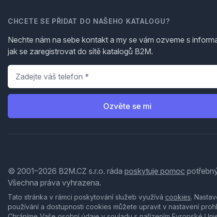
CHCETE SE PŘIDAT DO NAŠEHO KATALOGU?
Nechte nám na sebe kontakt a my se vám ozveme s inform
jak se zaregistrovat do sítě katalogů B2M.
Telefon
*
Ozvěte se mi
© 2001–2026 B2M.CZ s.r.o. ráda
poskytuje pomoc
potřebný
Všechna práva vyhrazena.
Tato stránka v rámci poskytování služeb využívá
cookies
. Nastav
používání a dostupnosti cookies můžete upravit v nastavení proh
Chráníme Vaše osobní údaje v souladu s nařízením Evropské Uni