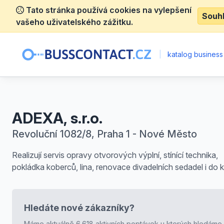
Tato stránka používá cookies na vylepšení
Souh
vašeho uživatelského zážitku.
|
katalog business
ADEXA, s.r.o.
Revoluční 1082/8, Praha 1 - Nové Město
Realizují servis opravy otvorových výplní, stínící technika,
pokládka koberců, lina, renovace divadelních sedadel i do k
Hledáte nové zákazníky?
Máme aktuálně 6.618 aktivních poptávek u kterých hledáme