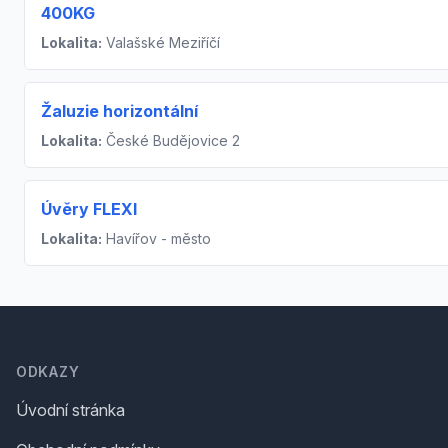
400KG
Lokalita:
Valašské Meziříčí
Žaluzie horizontální
Lokalita:
České Budějovice 2
Úvěry FLEXI
Lokalita:
Havířov - město
Footer
ODKAZY
Úvodní stránka