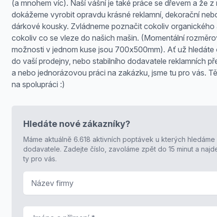
(a mnohem víc). Naší vášní je také práce se dřevem a že z 
dokážeme vyrobit opravdu krásné reklamní, dekorační neb
dárkové kousky. Zvládneme poznačit cokoliv organického 
cokoliv co se vleze do našich mašin. (Momentální rozměr
možnosti v jednom kuse jsou 700x500mm). Ať už hledáte 
do vaší prodejny, nebo stabilního dodavatele reklamních p
a nebo jednorázovou práci na zakázku, jsme tu pro vás. T
na spolupráci :)
Hledáte nové zákazníky?
Máme aktuálně 6.618 aktivních poptávek u kterých hledáme
dodavatele. Zadejte číslo, zavoláme zpět do 15 minut a naj
ty pro vás.
Název firmy
Jméno a příjmení
*