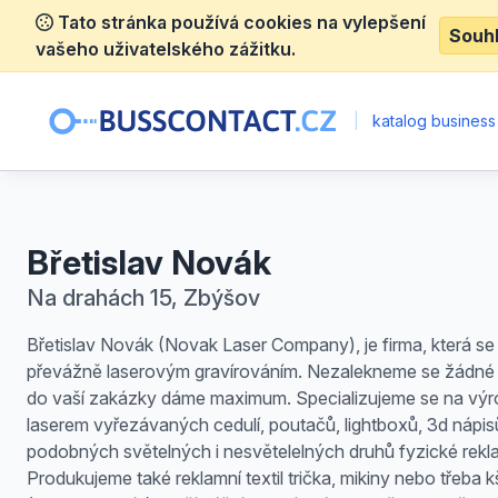
Tato stránka používá cookies na vylepšení
Souh
vašeho uživatelského zážitku.
|
katalog business
Břetislav Novák
Na drahách 15, Zbýšov
Břetislav Novák (Novak Laser Company), je firma, která s
převážně laserovým gravírováním. Nezalekneme se žádné
do vaší zakázky dáme maximum. Specializujeme se na vý
laserem vyřezávaných cedulí, poutačů, lightboxů, 3d nápis
podobných světelných i nesvětelelných druhů fyzické rekl
Produkujeme také reklamní textil trička, mikiny nebo třeba k