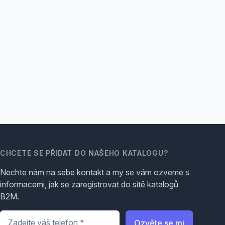
CHCETE SE PŘIDAT DO NAŠEHO KATALOGU?
Nechte nám na sebe kontakt a my se vám ozveme s
informacemi, jak se zaregistrovat do sítě katalogů
B2M.
Telefon
*
Ozvěte se mi