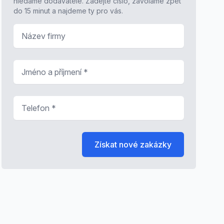
hledáme dodavatele. Zadejte číslo, zavoláme zpět
do 15 minut a najdeme ty pro vás.
Název firmy
Jméno a příjmení
*
Telefon
*
Získat nové zakázky