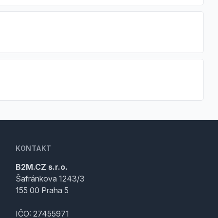
KONTAKT
B2M.CZ s.r.o.
Šafránkova 1243/3
155 00 Praha 5
IČO: 27455971