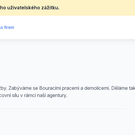
ho uživatelského zážitku.
s firem
lužby. Zabýváme se Bouracími pracemi a demolicemi. Děláme ta
vní sílu v rámci naší agentury.