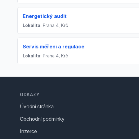
Energetický audit
Lokalita:
Praha 4, Krč
Servis měření a regulace
Lokalita:
Praha 4, Krč
Footer
ODKAZY
Úvodní stránka
Obchodní podmínky
Inzerce