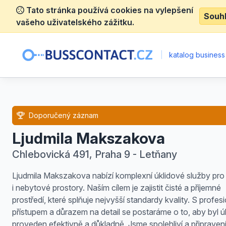
Tato stránka používá cookies na vylepšení
Souh
vašeho uživatelského zážitku.
|
katalog business
Doporučený záznam
Ljudmila Makszakova
Chlebovická 491, Praha 9 - Letňany
Ljudmila Makszakova nabízí komplexní úklidové služby pro
i nebytové prostory. Naším cílem je zajistit čisté a příjemné
prostředí, které splňuje nejvyšší standardy kvality. S profes
přístupem a důrazem na detail se postaráme o to, aby byl úk
proveden efektivně a důkladně. Jsme spolehliví a připraven