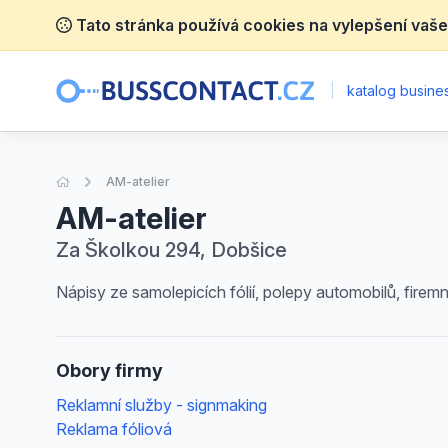
Tato stránka používá cookies na vylepšení vaše
|
katalog busines
Úvodní stránka
AM-atelier
AM-atelier
Za Školkou 294, Dobšice
Nápisy ze samolepicích fólií, polepy automobilů, firemní
Obory firmy
Reklamní služby - signmaking
Reklama fóliová