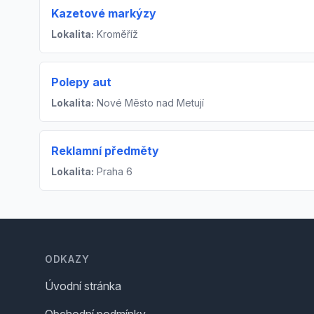
Kazetové markýzy
Lokalita:
Kroměříž
Polepy aut
Lokalita:
Nové Město nad Metují
Reklamní předměty
Lokalita:
Praha 6
Footer
ODKAZY
Úvodní stránka